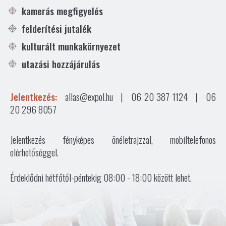
kamerás megfigyelés
felderítési jutalék
kulturált munkakörnyezet
utazási hozzájárulás
Jelentkezés:
allas@expol.hu
|
06 20 387 1124
|
06
20 296 8057
Jelentkezés fényképes önéletrajzzal, mobiltelefonos
elérhetőséggel.
Érdeklődni hétfőtől-péntekig 08:00 - 18:00 között lehet.