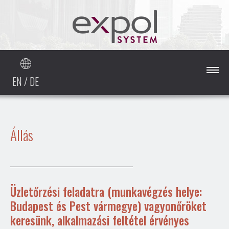
EN
/
DE
Főoldal
Állás
Cégünkről
Szolgáltatásaink
Üzletőrzési feladatra (munkavégzés helye:
Budapest és Pest vármegye) vagyonőröket
Referenciáink
keresünk, alkalmazási feltétel érvényes