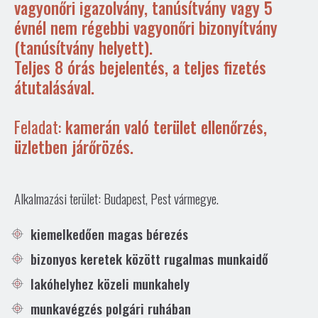
vagyonőri igazolvány, tanúsítvány vagy 5
Kapcsolat
évnél nem régebbi vagyonőri bizonyítvány
(tanúsítvány helyett).
Állás
Teljes 8 órás bejelentés, a teljes fizetés
átutalásával.
Feladat:
kamerán való terület ellenőrzés,
üzletben járőrözés.
Alkalmazási terület: Budapest, Pest vármegye.
kiemelkedően magas bérezés
bizonyos keretek között rugalmas munkaidő
lakóhelyhez közeli munkahely
munkavégzés polgári ruhában